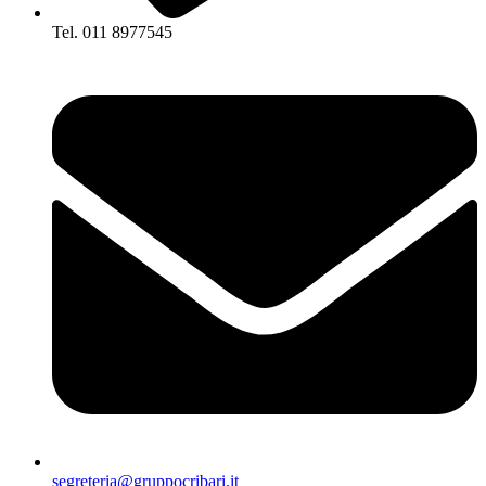
Tel. 011 8977545
segreteria@gruppocribari.it